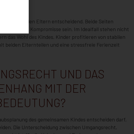
on
zwischen den Eltern entscheidend. Beide Seiten
und offen für Kompromisse sein. Im Idealfall stehen nicht
rn das Wohl des Kindes. Kinder profitieren von stabilen
 beiden Elternteilen und eine stressfreie Ferienzeit
ANGSRECHT UND DAS
ENHANG MIT DER
BEDEUTUNG?
Urlaubsplanung des gemeinsamen Kindes entscheiden darf,
heiden. Die Unterscheidung zwischen Umgangsrecht,