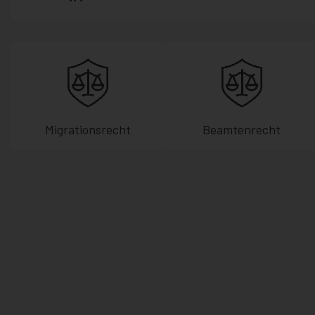
Migrationsrecht
Beamtenrecht
Kundenbewertungen und Erfahrungen zu
Hammer Rechtsanwälte
99%
SEHR GUT