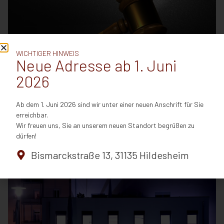
WICHTIGER HINWEIS
Neue Adresse ab 1. Juni
2026
Ungenehmigte Nebentätigkeit: Polizeibeamter aus
dem Dienst entfernt
Ab dem 1. Juni 2026 sind wir unter einer neuen Anschrift für Sie
März 14, 2022
erreichbar.
Ein Polizeibeamter, der über mehr als ein Jahr krankheitsbedingt
Wir freuen uns, Sie an unserem neuen Standort begrüßen zu
keinen Dienst verrichtet, zugleich aber in diesem Zeitraum einer
dürfen!
nicht gene...
Bismarckstraße 13, 31135 Hildesheim