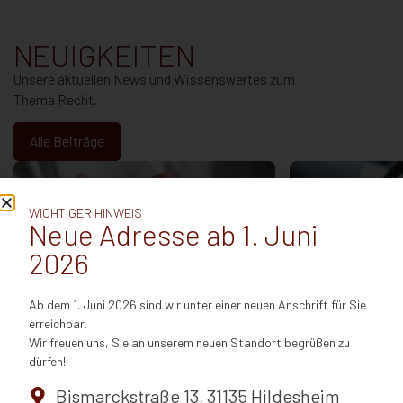
NEUIGKEITEN
Unsere aktuellen News und Wissenswertes zum
Thema Recht.
Alle Beiträge
WICHTIGER HINWEIS
Neue Adresse ab 1. Juni
2026
Ab dem 1. Juni 2026 sind wir unter einer neuen Anschrift für Sie
erreichbar.
Rechte leiblicher Väter: Was seit der
EuGH: Fahrzeit
Wir freuen uns, Sie an unserem neuen Standort begrüßen zu
Reform 2026 gilt
Arbeitgebervor
dürfen!
Juli 29, 2026
Arbeitszeit – a
Im Jahr 2024 befand das
Juli 15, 2026
Bismarckstraße 13, 31135 Hildesheim