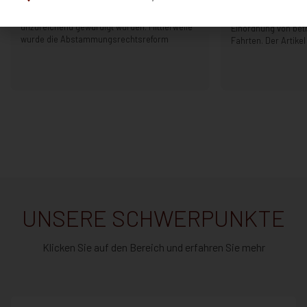
Bundesverfassungsgericht, dass die
Das Urteil des EuGH
Elternrechte biologischer Väter bis dato
110/24) präzisiert di
unzureichend gewürdigt wurden. Mittlerweile
Einordnung von betr
wurde die Abstammungsrechtsreform
Fahrten. Der Artikel
UNSERE SCHWERPUNKTE
Klicken Sie auf den Bereich und erfahren Sie mehr