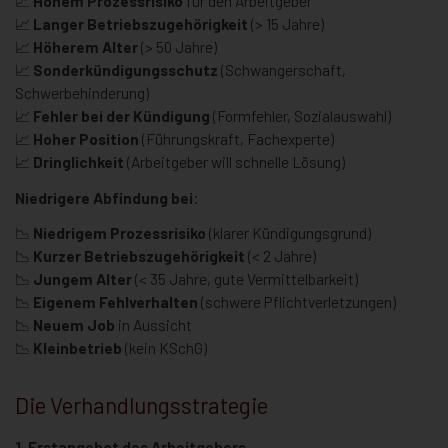
📈
Hohem Prozessrisiko
für den Arbeitgeber
📈
Langer Betriebszugehörigkeit
(> 15 Jahre)
📈
Höherem Alter
(> 50 Jahre)
📈
Sonderkündigungsschutz
(Schwangerschaft,
Schwerbehinderung)
📈
Fehler bei der Kündigung
(Formfehler, Sozialauswahl)
📈
Hoher Position
(Führungskraft, Fachexperte)
📈
Dringlichkeit
(Arbeitgeber will schnelle Lösung)
Niedrigere Abfindung bei:
📉
Niedrigem Prozessrisiko
(klarer Kündigungsgrund)
📉
Kurzer Betriebszugehörigkeit
(< 2 Jahre)
📉
Jungem Alter
(< 35 Jahre, gute Vermittelbarkeit)
📉
Eigenem Fehlverhalten
(schwere Pflichtverletzungen)
📉
Neuem Job
in Aussicht
📉
Kleinbetrieb
(kein KSchG)
Die Verhandlungsstrategie
1. Erstangebot des Arbeitgebers