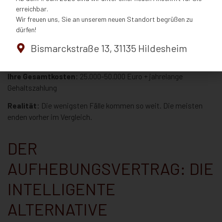
erreichbar.
Gehaltsnachzahlung
Wir freuen uns, Sie an unserem neuen Standort begrüßen zu
dürfen!
Phase 6: Die Revision (Jahr 2-3)
Bismarckstraße 13, 31135 Hildesheim
In seltenen Fällen geht es bis zum Bundesarbeitsgericht.
Ihre Gesamtkosten:
25.000-50.000 Euro + jahrelange
Gehaltszahlung
Realität:
Die wenigsten Fälle kommen so weit. Die meisten
enden vorher im Vergleich.
DER
AUFHEBUNGSVERTRAG: DIE
INTELLIGENTE
ALTERNATIVE