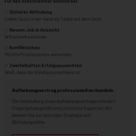
Für den Arbeitnehmer sinnvoll bei:
✅
Sicherer Abfindung
Lieber Spatz in der Hand als Taube auf dem Dach
✅
Neuem Job in Aussicht
Will schnell wechseln
✅
Konfliktscheu
Möchte Prozessstress vermeiden
✅
Zweifelhaften Erfolgsaussichten
Weiß, dass die Kündigung rechtens ist
Aufhebungsvertrag professionell verhandeln
Die Verhandlung eines Aufhebungsvertrags erfordert
Fingerspitzengefühl und juristische Expertise. Wir
beraten Sie zur optimalen Strategie und
Abfindungshöhe.