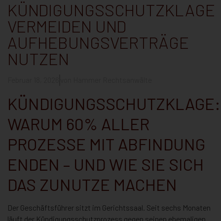
KÜNDIGUNGSSCHUTZKLAGE
VERMEIDEN UND
AUFHEBUNGSVERTRÄGE
NUTZEN
Februar 18, 2026
von
Hammer Rechtsanwälte
KÜNDIGUNGSSCHUTZKLAGE:
WARUM 60% ALLER
PROZESSE MIT ABFINDUNG
ENDEN – UND WIE SIE SICH
DAS ZUNUTZE MACHEN
Der Geschäftsführer sitzt im Gerichtssaal. Seit sechs Monaten
läuft der Kündigungsschutzprozess gegen seinen ehemaligen