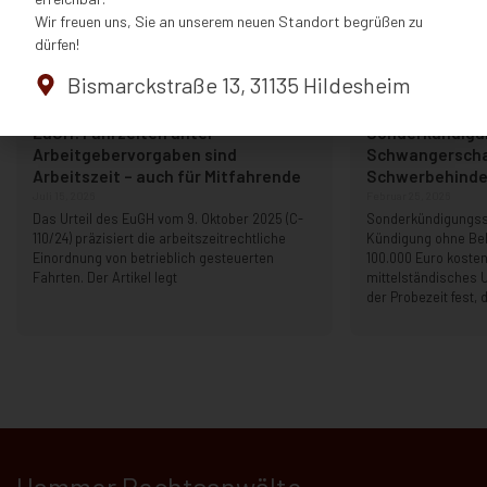
Wir freuen uns, Sie an unserem neuen Standort begrüßen zu
dürfen!
Bismarckstraße 13, 31135 Hildesheim
EuGH: Fahrzeiten unter
Sonderkündigu
Arbeitgebervorgaben sind
Schwangerscha
Arbeitszeit – auch für Mitfahrende
Schwerbehinder
Juli 15, 2026
Februar 25, 2026
Das Urteil des EuGH vom 9. Oktober 2025 (C-
Sonderkündigungss
110/24) präzisiert die arbeitszeitrechtliche
Kündigung ohne B
Einordnung von betrieblich gesteuerten
100.000 Euro kosten
Fahrten. Der Artikel legt
mittelständisches 
der Probezeit fest, 