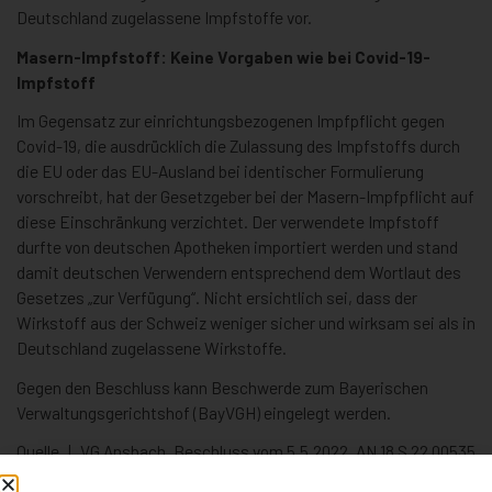
Deutschland zugelassene Impfstoffe vor.
Masern-Impfstoff: Keine Vorgaben wie bei Covid-19-
Impfstoff
Im Gegensatz zur einrichtungsbezogenen Impfpflicht gegen
Covid-19, die ausdrücklich die Zulassung des Impfstoffs durch
die EU oder das EU-Ausland bei identischer Formulierung
vorschreibt, hat der Gesetzgeber bei der Masern-Impfpflicht auf
diese Einschränkung verzichtet. Der verwendete Impfstoff
durfte von deutschen Apotheken importiert werden und stand
damit deutschen Verwendern entsprechend dem Wortlaut des
Gesetzes „zur Verfügung“. Nicht ersichtlich sei, dass der
Wirkstoff aus der Schweiz weniger sicher und wirksam sei als in
Deutschland zugelassene Wirkstoffe.
Gegen den Beschluss kann Beschwerde zum Bayerischen
Verwaltungsgerichtshof (BayVGH) eingelegt werden.
Quelle | VG Ansbach, Beschluss vom 5.5.2022, AN 18 S 22.00535