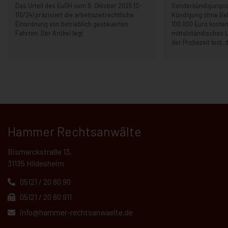
Das Urteil des EuGH vom 9. Oktober 2025 (C-
Sonderkündigungss
110/24) präzisiert die arbeitszeitrechtliche
Kündigung ohne B
Einordnung von betrieblich gesteuerten
100.000 Euro kosten
Fahrten. Der Artikel legt
mittelständisches 
der Probezeit fest, 
Hammer Rechtsanwälte
Bismarckstraße 13,
31135 Hildesheim
05121 / 20 80 90
05121 / 20 80 911
info@hammer-rechtsanwaelte.de