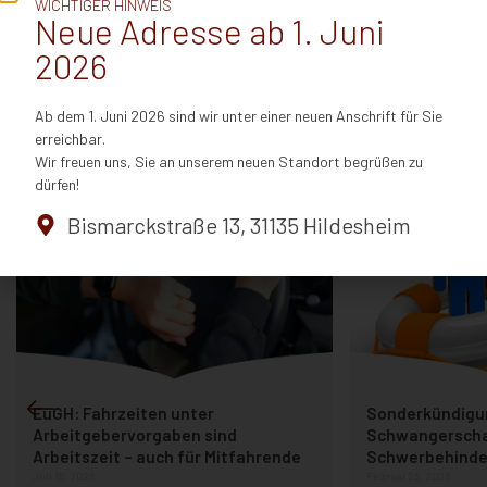
WICHTIGER HINWEIS
Zurück zur Übersicht
Neue Adresse ab 1. Juni
2026
Das könnte Sie auch interessieren
Ab dem 1. Juni 2026 sind wir unter einer neuen Anschrift für Sie
erreichbar.
Wir freuen uns, Sie an unserem neuen Standort begrüßen zu
Alle Beiträge
dürfen!
Bismarckstraße 13, 31135 Hildesheim
EuGH: Fahrzeiten unter
Sonderkündigu
Arbeitgebervorgaben sind
Schwangerscha
Arbeitszeit – auch für Mitfahrende
Schwerbehinder
Juli 15, 2026
Februar 25, 2026