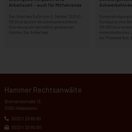
Arbeitszeit – auch für Mitfahrende
Schwerbehinder
Juli 15, 2026
Februar 25, 2026
Das Urteil des EuGH vom 9. Oktober 2025 (C-
Sonderkündigungss
110/24) präzisiert die arbeitszeitrechtliche
Kündigung ohne B
Einordnung von betrieblich gesteuerten
100.000 Euro kosten
Fahrten. Der Artikel legt
mittelständisches 
der Probezeit fest, 
Hammer Rechtsanwälte
Bismarckstraße 13,
31135 Hildesheim
05121 / 20 80 90
05121 / 20 80 911