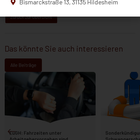
Bismarckstraße 13, 31135 Hildesheim
Quelle | BAG, Urteil vom 24.8.2023, 2 AZR 17/23, PM 33/23
Zurück zur Übersicht
Das könnte Sie auch interessieren
Alle Beiträge
EuGH: Fahrzeiten unter
Sonderkündigu
Arbeitgebervorgaben sind
Schwangerscha