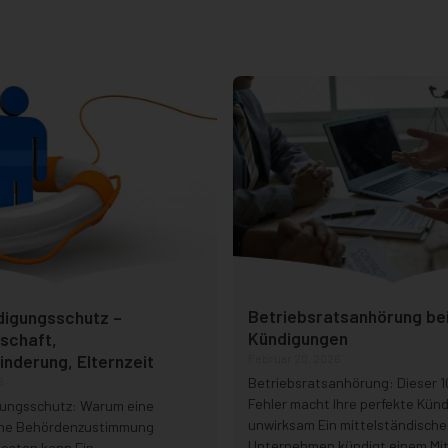
Betriebsratsanhörung be
igungsschutz –
Kündigungen
schaft,
nderung, Elternzeit
Februar 20, 2026
Betriebsratsanhörung: Dieser 
6
Fehler macht Ihre perfekte Kün
ungsschutz: Warum eine
unwirksam Ein mittelständische
ne Behördenzustimmung
Unternehmen kündigt einem Mit
kosten kann Ein