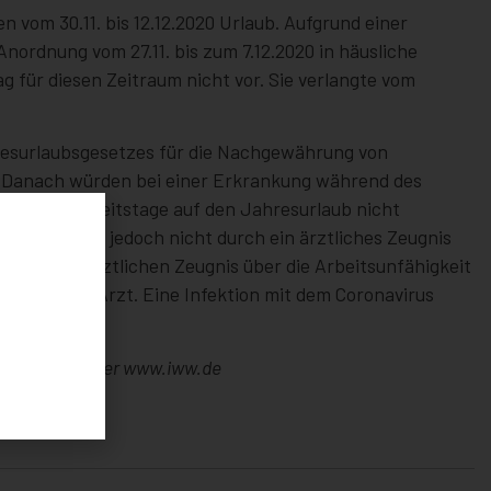
n vom 30.11. bis 12.12.2020 Urlaub. Aufgrund einer
nordnung vom 27.11. bis zum 7.12.2020 in häusliche
g für diesen Zeitraum nicht vor. Sie verlangte vom
desurlaubsgesetzes für die Nachgewährung von
r. Danach würden bei einer Erkrankung während des
eitsunfähigkeitstage auf den Jahresurlaub nicht
unfähigkeit jedoch nicht durch ein ärztliches Zeugnis
e einem ärztlichen Zeugnis über die Arbeitsunfähigkeit
e allein dem Arzt. Eine Infektion mit dem Coronavirus
-Nr. 223859 unter www.iww.de