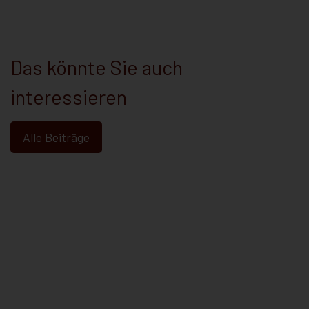
Das könnte Sie auch
interessieren
Alle Beiträge
Abmahnungen richtig aussprechen
Januar 28, 2026
Abmahnung oder Ermahnung? Warum dieser
Unterschied über den Erfolg Ihrer Kündigung
e Kündigung:
entscheaidet „Frau Müller kommt schon
0.000 Euro –
wieder zu spät –
 sich vor: Ihr