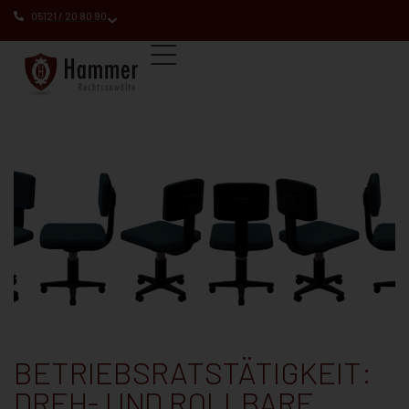
05121 / 20 80 90
BETRIEBSRATSTÄTIGKEIT:
DREH- UND ROLLBARE