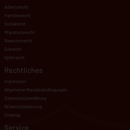
Arbeitsrecht
Familienrecht
Sozialrecht
Migrationsrecht
Beamtenrecht
Erbrecht
Opferrecht
Rechtliches
Impressum
Allgemeine Mandatsbedingungen
Datenschutz­erklärung
Kundenbewertungen und Erfahrungen zu
Widerrufsbelehrung
Hammer Rechtsanwälte
Sitemap
SEHR GUT
99%
Service
Empfehlungen auf