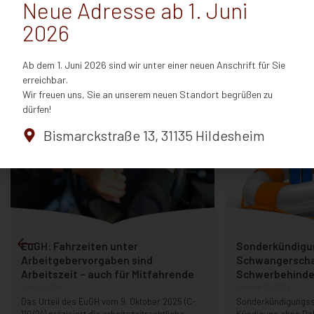
Neue Adresse ab 1. Juni
2026
Das könnte Sie auch interessieren
Ab dem 1. Juni 2026 sind wir unter einer neuen Anschrift für Sie
erreichbar.
Alle Beiträge
Wir freuen uns, Sie an unserem neuen Standort begrüßen zu
dürfen!
Bismarckstraße 13, 31135 Hildesheim
EuGH: Fahrzeiten unter
Sonderkündigu
Arbeitgebervorgaben sind
Schwangerscha
Arbeitszeit – auch für Mitfahrende
Schwerbehinder
Juli 15, 2026
Februar 25, 2026
Das Urteil des EuGH vom 9. Oktober 2025 (C-
Sonderkündigungss