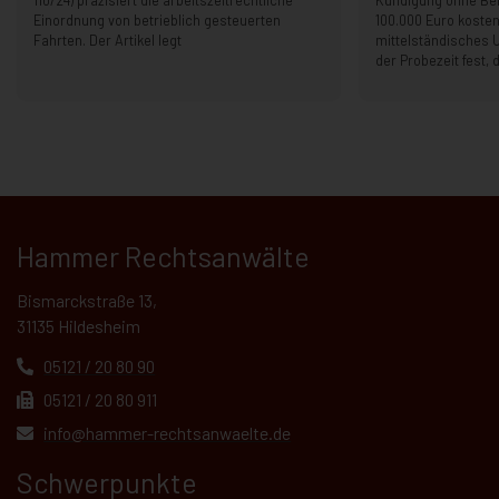
110/24) präzisiert die arbeitszeitrechtliche
Kündigung ohne B
Einordnung von betrieblich gesteuerten
100.000 Euro kosten
Fahrten. Der Artikel legt
mittelständisches 
der Probezeit fest, 
Hammer Rechtsanwälte
Bismarckstraße 13,
31135 Hildesheim
05121 / 20 80 90
05121 / 20 80 911
info@hammer-rechtsanwaelte.de
Schwerpunkte