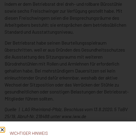
indem er dem Betriebsrat drei dreh- und rollbare Bürostühle
sowie sechs Freischwinger zur Verfügung gestellt habe. Mit
diesen Freischwingern seien die Besprechungsräume des
Arbeitgebers bestuhlt; sie entsprächen dem betriebsüblichen
Standard und Ausstattungsniveau.
Der Betriebsrat habe seinen Beurteilungsspielraum
überschritten, weil er aus Gründen des Gesundheitsschutzes
die Ausstattung des Sitzungsraums mit weiteren
Bürodrehstühlen mit Rollen und Armlehnen für erforderlich
gehalten habe. Bei mehrstündigem Dauersitzen sei kein
einleuchtender Grund dafür erkennbar, weshalb der aktive
Wechsel der Sitzposition oder das Verrücken der Stühle zu
gesundheitlichen oder sonstigen Belastungen der Betriebsrat-
Mitglieder führen sollten.
Quelle | LAG Rheinland-Pfalz, Beschluss vom 13.8.2020, 5 TaBV
25/19, Abruf-Nr. 218488 unter www.iww.de
Zurück zur Übersicht
WICHTIGER HINWEIS