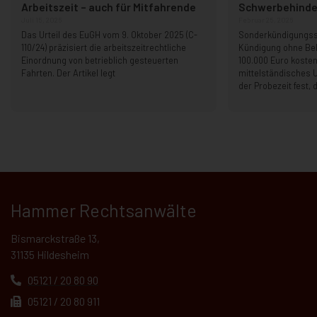
Arbeitszeit – auch für Mitfahrende
Schwerbehinder
Juli 15, 2026
Februar 25, 2026
Das Urteil des EuGH vom 9. Oktober 2025 (C-
Sonderkündigungss
110/24) präzisiert die arbeitszeitrechtliche
Kündigung ohne B
Einordnung von betrieblich gesteuerten
100.000 Euro kosten
Fahrten. Der Artikel legt
mittelständisches 
der Probezeit fest, 
Hammer Rechtsanwälte
Bismarckstraße 13,
31135 Hildesheim
05121 / 20 80 90
05121 / 20 80 911