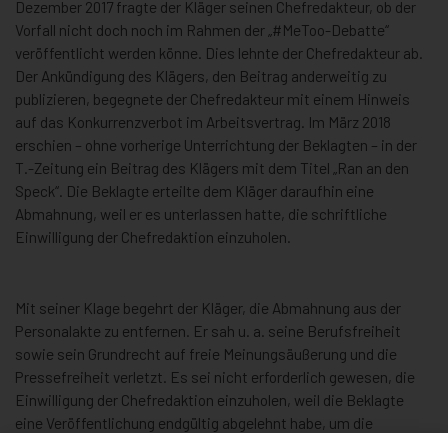
Dezember 2017 fragte der Kläger seinen Chefredakteur, ob der
Vorfall nicht doch noch im Rahmen der „#MeToo-Debatte“
veröffentlicht werden könne. Dies lehnte der Chefredakteur ab.
Der Ankündigung des Klägers, den Beitrag anderweitig zu
publizieren, begegnete der Chefredakteur mit einem Hinweis
auf das Konkurrenzverbot im Arbeitsvertrag. Im März 2018
erschien – ohne vorherige Unterrichtung der Beklagten – in der
T.-Zeitung ein Beitrag des Klägers mit dem Titel „Ran an den
Speck“. Die Beklagte erteilte dem Kläger daraufhin eine
Abmahnung, weil er es unterlassen hatte, die schriftliche
Einwilligung der Chefredaktion einzuholen.
Mit seiner Klage begehrt der Kläger, die Abmahnung aus der
Personalakte zu entfernen. Er sah u. a. seine Berufsfreiheit
sowie sein Grundrecht auf freie Meinungsäußerung und die
Pressefreiheit verletzt. Es sei nicht erforderlich gewesen, die
Einwilligung der Chefredaktion einzuholen, weil die Beklagte
eine Veröffentlichung endgültig abgelehnt habe, um die
Unternehmerin zu schützen.