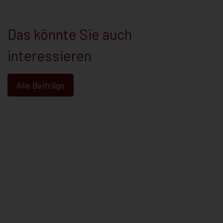
Das könnte Sie auch
interessieren
Alle Beiträge
Abmahnungen richtig aussprechen
Januar 28, 2026
Abmahnung oder Ermahnung? Warum dieser
Unterschied über den Erfolg Ihrer Kündigung
e Kündigung:
entscheaidet „Frau Müller kommt schon
0.000 Euro –
wieder zu spät –
 sich vor: Ihr