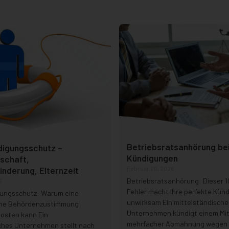
Betriebsratsanhörung be
igungsschutz –
Kündigungen
schaft,
nderung, Elternzeit
Februar 20, 2026
Betriebsratsanhörung: Dieser 
6
Fehler macht Ihre perfekte Kün
ungsschutz: Warum eine
unwirksam Ein mittelständische
ne Behördenzustimmung
Unternehmen kündigt einem Mit
kosten kann Ein
mehrfacher Abmahnung wegen
ches Unternehmen stellt nach