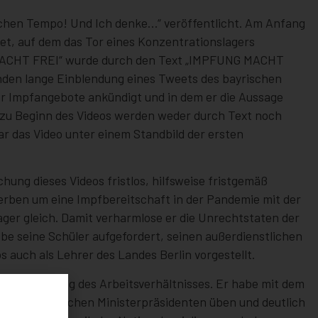
achen Tempo! Und Ich denke…“ veröffentlicht. Am Anfang
det, auf dem das Tor eines Konzentrationslagers
IT MACHT FREI“ wurde durch den Text „IMPFUNG MACHT
kunden lange Einblendung eines Tweets des bayrischen
er Impfangebote ankündigt und in dem er die Aussage
en zu Beginn des Videos werden weder durch Text noch
r das Video unter einem Standbild der ersten
chung dieses Videos fristlos, hilfsweise fristgemäß
Werben um eine Impfbereitschaft in der Pandemie mit der
er gleich. Damit verharmlose er die Unrechtstaten der
abe seine Schüler aufgefordert, seinen außerdienstlichen
s auch als Lehrer des Landes Berlin vorgestellt.
eine Kündigung des Arbeitsverhältnisses. Er habe mit dem
ung des bayrischen Ministerpräsidenten üben und deutlich