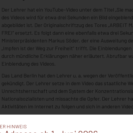
Der Lehrer hat ein YouTube-Video unter dem Titel „Sie m
des Videos wird für etwa drei Sekunden ein Bild eingeblen
abgebildet ist. Der Originalschriftzug des Tores „ARBE
FREI“ ersetzt. Es folgt dann eine ebenfalls etwa drei Se
Ministerpräsidenten Markus Söder, der eine Ausweitung d
„Impfen ist der Weg zur Freiheit“ trifft. Die Einblendung
durch mündliche Erklärungen näher erläutert. Abrufbar wa
Einblendung des Videos.
Das Land Berlin hat den Lehrer u. a. wegen der Veröffentli
gekündigt. Der Lehrer setze in dem Video das staatliche 
Unrechtsherrschaft und dem System der Konzentrationslag
Nationalsozialisten und missachte die Opfer. Der Lehrer h
Aktivitäten im Internet zu folgen und sich in anderen Video
Der Lehrer sieht in dem Video hingegen keinen Grund für 
privaten Video ausschließlich scharfe Kritik an der Äußer
ER HINWEIS