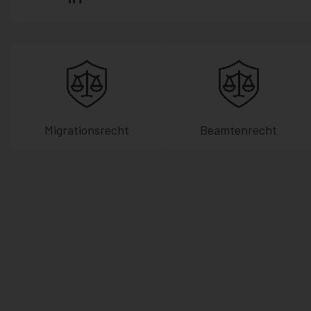
Migrationsrecht
Beamtenrecht
Kundenbewertungen und Erfahrungen zu
Hammer Rechtsanwälte
99%
SEHR GUT