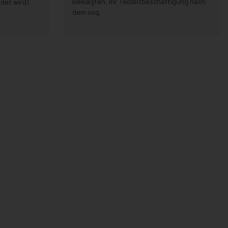
Beklagten, ihr Teilzeitbeschäftigung nach
det wird).
dem sog.