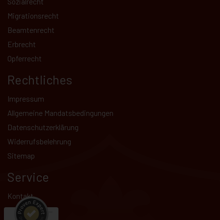
Sozialrecht
Migrationsrecht
Beamtenrecht
Erbrecht
Opferrecht
Rechtliches
Impressum
Allgemeine Mandatsbedingungen
Datenschutz­erklärung
Kundenbewertungen und Erfahrungen zu
Widerrufsbelehrung
Hammer Rechtsanwälte
Sitemap
SEHR GUT
99%
Service
Empfehlungen auf
ProvenExpert.com
4,83 / 5,00
Kontakt
534
Terminbuchung
209