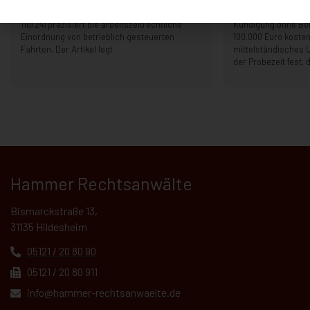
Das Urteil des EuGH vom 9. Oktober 2025 (C-
Sonderkündigungss
110/24) präzisiert die arbeitszeitrechtliche
Kündigung ohne B
Einordnung von betrieblich gesteuerten
100.000 Euro kosten
Fahrten. Der Artikel legt
mittelständisches 
der Probezeit fest, 
Hammer Rechtsanwälte
Bismarckstraße 13,
31135 Hildesheim
05121 / 20 80 90
05121 / 20 80 911
info@hammer-rechtsanwaelte.de