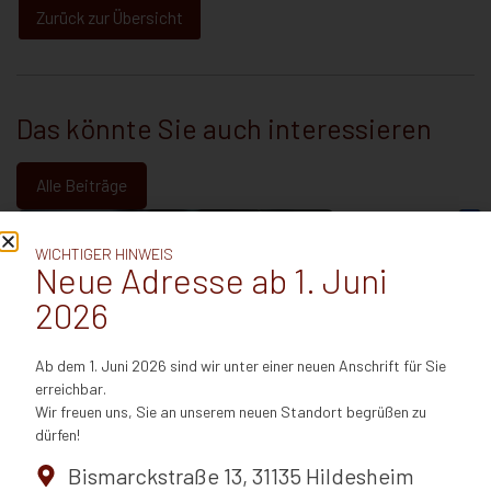
Zurück zur Übersicht
Das könnte Sie auch interessieren
Alle Beiträge
WICHTIGER HINWEIS
Neue Adresse ab 1. Juni
2026
Ab dem 1. Juni 2026 sind wir unter einer neuen Anschrift für Sie
erreichbar.
Wir freuen uns, Sie an unserem neuen Standort begrüßen zu
EuGH: Fahrzeiten unter
Sonderkündigu
dürfen!
Arbeitgebervorgaben sind
Schwangerscha
Arbeitszeit – auch für Mitfahrende
Schwerbehinder
Bismarckstraße 13, 31135 Hildesheim
Juli 15, 2026
Februar 25, 2026