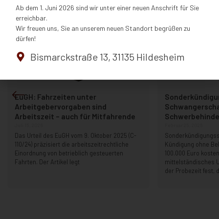
Ab dem 1. Juni 2026 sind wir unter einer neuen Anschrift für Sie
erreichbar.
Wir freuen uns, Sie an unserem neuen Standort begrüßen zu
dürfen!
Bismarckstraße 13, 31135 Hildesheim
EuGH: Fahrzeiten unter
Sonderkündigu
Arbeitgebervorgaben sind
Schwangerscha
Arbeitszeit – auch für Mitfahrende
Schwerbehinder
Juli 15, 2026
Februar 25, 2026
Das Urteil des EuGH vom 9. Oktober 2025 (C-
Sonderkündigungss
110/24) präzisiert die arbeitszeitrechtliche
Kündigung ohne B
Einordnung von betrieblich gesteuerten
100.000 Euro kosten
Fahrten. Der Artikel legt
mittelständisches 
der Probezeit fest, 