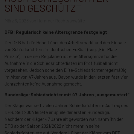
SIND GESCHÜTZT
März 6, 2023
von
Hammer Rechtsanwälte
DFB: Regularisch keine Altersgrenze festgelegt
Der DFB hat die Hoheit über den Arbeitsmarkt und den Einsatz
von Schiedsrichtern im deutschen Fußball (sog. „Ein-Platz-
Prinzip“). In seinen Regularien ist eine Altersgrenze für die
Aufnahme in die Schiedsrichterlisten im Profifußball nicht
vorgesehen. Jedoch scheiden Elite-Schiedsrichter regelmäßig
im Alter von 47 Jahren aus. Davon wurde in den letzten fast vier
Jahrzehnten keine Ausnahme gemacht.
Bundesliga-Schiedsrichter mit 47 Jahren „ausgemustert“
Der Kläger war seit vielen Jahren Schiedsrichter im Auftrag des
DFB. Seit 2004 leitete er Spiele der ersten Bundesliga.
Nachdem der Kläger 47 Jahre alt geworden war, nahm ihn der
DFB ab der Saison 2021/2022 nicht mehr in seine
Schiedsrichterliste auf. Vor dem LG hat der Kläger vom DFB