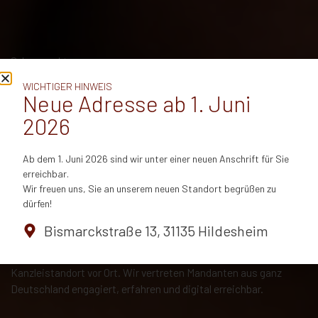
Schwerpunkt
ANWALT FÜR
WICHTIGER HINWEIS
Neue Adresse ab 1. Juni
MIGRATIONSRECHT
2026
FÜR MANDANTEN AUS
Ab dem 1. Juni 2026 sind wir unter einer neuen Anschrift für Sie
BURGDORF
erreichbar.
Wir freuen uns, Sie an unserem neuen Standort begrüßen zu
dürfen!
Sie leben in Burgdorf und suchen rechtliche Unterstützung im
Migrationsrecht? Unsere bundesweit tätige Kanzlei berät Sie
Bismarckstraße 13, 31135 Hildesheim
zuverlässig zu Aufenthaltsrecht, Asylverfahren,
Familiennachzug und Einbürgerung â€“ auch ohne
Kanzleistandort vor Ort. Wir vertreten Mandanten aus ganz
Deutschland engagiert, erfahren und digital erreichbar.