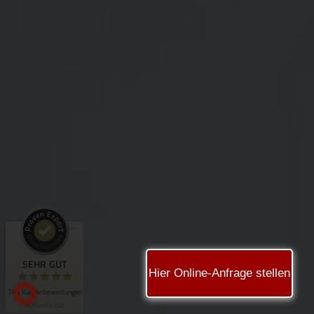
Kundenbewertungen und Erfahrungen zu
Hammer Rechtsanwälte
SEHR GUT
99%
Empfehlungen auf
ProvenExpert.com
4,83 / 5,00
534
209
Bewertungen auf
Bewertungen von 5
ProvenExpert.com
anderen Quellen
SEHR GUT
Hier Online-Anfrage stellen
Blick aufs ProvenExpert-Profil werfen
743 Kundenbewertungen
Authentizität
6.8.2026